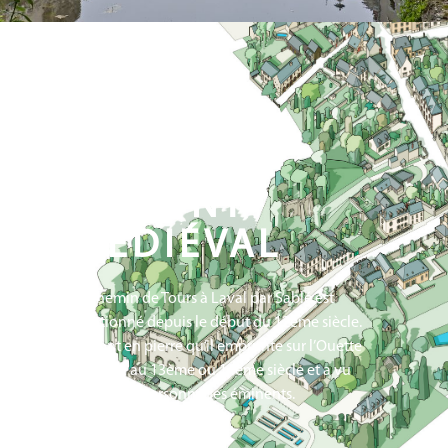
N°7
N°6
N°8
LE PONT
MÉDIÉVAL
Le chemin de Tours à Laval par Sablé est
mentionné depuis le début du 12ème siècle.
Le pont en pierre qu’il emprunte sur l’Ouette
remonte au 13ème ou 14ème siècle et a vu
passer des personnages éminents.