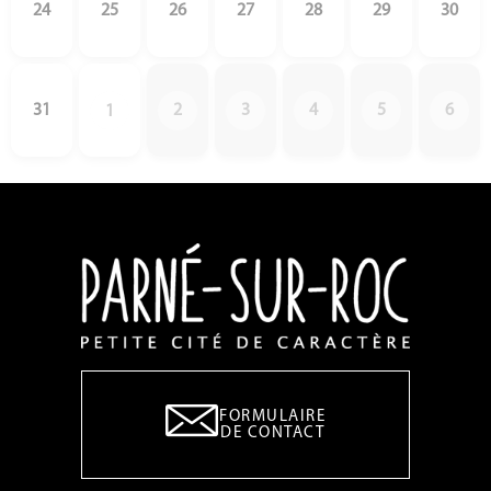
24
25
26
27
28
29
30
31
2
3
4
5
6
1
FORMULAIRE
DE CONTACT