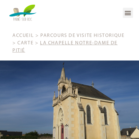
ACCUEIL
>
PARCOURS DE VISITE HISTORIQUE
>
CARTE
>
LA CHAPELLE NOTRE-DAME DE
PITIÉ