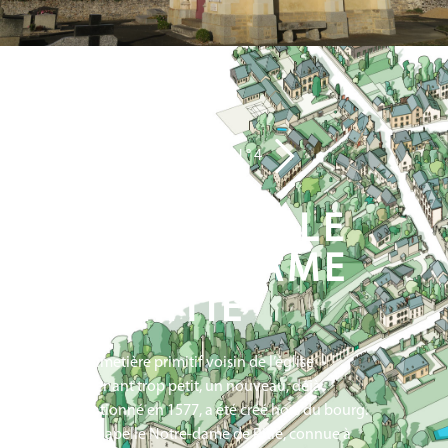
N°3
N°2
N°4
LA CHAPELLE
NOTRE-DAME
DE PITIÉ
Le cimetière primitif voisin de l’église
devenant trop petit, un nouveau, déjà
mentionné en 1577, a été créé hors du bourg.
Sa chapelle Notre-dame de Pitié, connue à