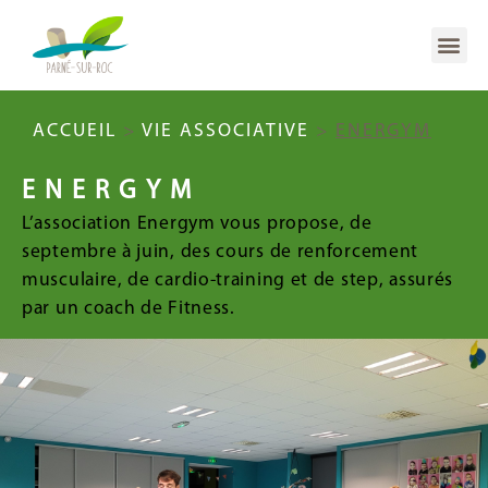
ACCUEIL
>
VIE ASSOCIATIVE
>
ENERGYM
ENERGYM
L’association Energym vous propose, de
septembre à juin, des cours de renforcement
musculaire, de cardio-training et de step, assurés
par un coach de Fitness.