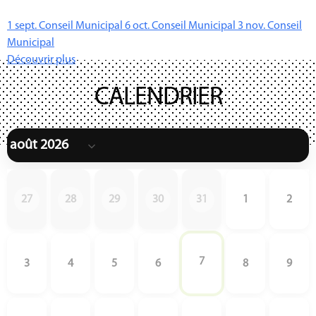
1
sept.
Conseil Municipal
6
oct.
Conseil Municipal
3
nov.
Conseil
Municipal
Découvrir plus
CALENDRIER
27
28
29
30
31
1
2
7
3
4
5
6
8
9