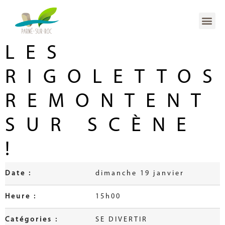
LES
RIGOLETTOS
REMONTENT
SUR SCÈNE
!
Date :
dimanche 19 janvier
Heure :
15h00
Catégories :
SE DIVERTIR