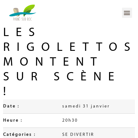
LES
RIGOLETTOS
MONTENT
SUR SCÈNE
!
Date :
samedi 31 janvier
Heure :
20h30
Catégories :
SE DIVERTIR