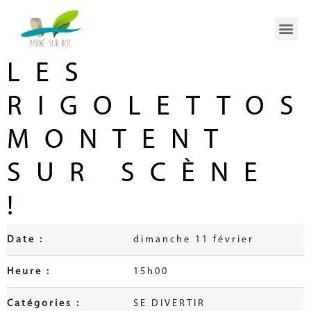
LES
RIGOLETTOS
MONTENT
SUR SCÈNE
!
Date :
dimanche 11 février
Heure :
15h00
Catégories :
SE DIVERTIR