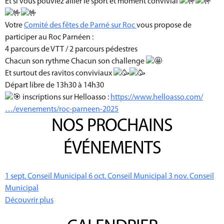
Et si vous pouviez allier le sport et moment convivial
Votre
Comité des fêtes de Parné sur Roc
vous propose de
participer au Roc Parnéen :
4 parcours de VTT / 2 parcours pédestres
Chacun son rythme Chacun son challenge
Et surtout des ravitos conviviaux
Départ libre de 13h30 à 14h30
inscriptions sur Helloasso :
https://www.helloasso.com/
…/evenements/roc-parneen-2025
NOS PROCHAINS
ÉVÉNEMENTS
1
sept.
Conseil Municipal
6
oct.
Conseil Municipal
3
nov.
Conseil
Municipal
Découvrir plus