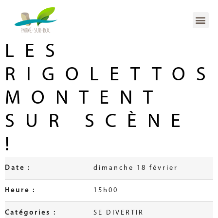
LES
RIGOLETTOS
MONTENT
SUR SCÈNE
!
Date :
dimanche 18 février
Heure :
15h00
Catégories :
SE DIVERTIR