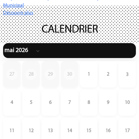
Municipal
Découvrir plus
CALENDRIER
27
28
29
30
1
2
3
4
5
6
7
8
9
10
11
12
13
14
15
16
17