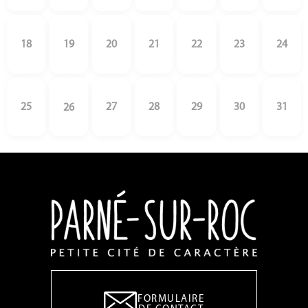
18
19
20
21
22
23
24
25
27
28
29
30
31
26
FORMULAIRE